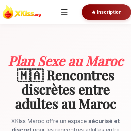
🎯 Conseils
☰
🔥 Inscription
🔒 Connexion
Plan Sexe au Maroc
🇲🇦 Rencontres
discrètes entre
adultes au Maroc
XKiss Maroc offre un espace
sécurisé et
discret
pour les rencontres adultes entre