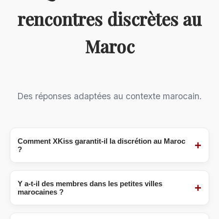
rencontres discrètes au
Maroc
Des réponses adaptées au contexte marocain.
Comment XKiss garantit-il la discrétion au Maroc
+
?
Notre priorité absolue.
Nous utilisons : 1) Des
serveurs sécurisés hors Maroc, 2) Pas de
Y a-t-il des membres dans les petites villes
+
marocaines ?
partage de données personnelles, 3) Photos
modérées pour éviter la reconnaissance, 4)
Oui, de plus en plus.
Notre communauté