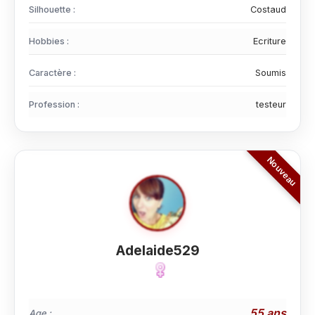
Silhouette :
Costaud
Hobbies :
Ecriture
Caractère :
Soumis
Profession :
testeur
Adelaide529
55 ans
Age :