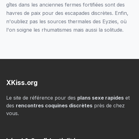
gîtes dans les anciennes fermes fortifiées sont des
havres de paix pour des escapades discrètes. Enfin,
n'oubliez pas les sources thermales des Eyzies, où
l'on soigne les rhumatismes mais aussi la solitude.
XKiss.org
Le site de référence pour des
plans sexe rapides
et
des
rencontres coquines discrètes
près de chez
vous.