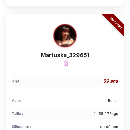
Martuska_329651
59 ans
Age :
Astro :
Belier
Taille :
1m55 / 75kgs
Silhouette :
de démon