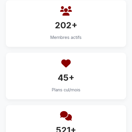
202+
Membres actifs
45+
Plans cul/mois
521+