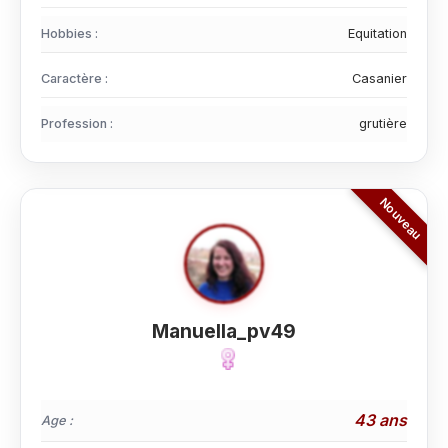
Hobbies :
Equitation
Caractère :
Casanier
Profession :
grutière
Manuella_pv49
43 ans
Age :