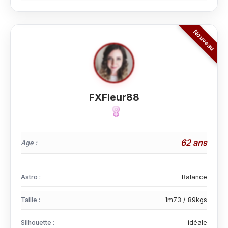
FXFleur88
62 ans
Age :
Astro :
Balance
Taille :
1m73 / 89kgs
Silhouette :
idéale