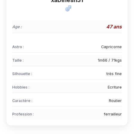
xaDinesh31
47 ans
Age :
Astro :
Capricorne
Taille :
1m66 / 71kgs
Silhouette :
très fine
Hobbies :
Ecriture
Caractère :
Routier
Profession :
ferrailleur