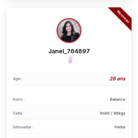
Janel_764897
28 ans
Age :
Astro :
Balance
Taille :
1m90 / 86kgs
Silhouette :
Petite