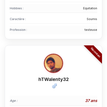
Hobbies :
Equitation
Caractère :
Soumis
Profession :
testeuse
hTWalenty32
37 ans
Age :