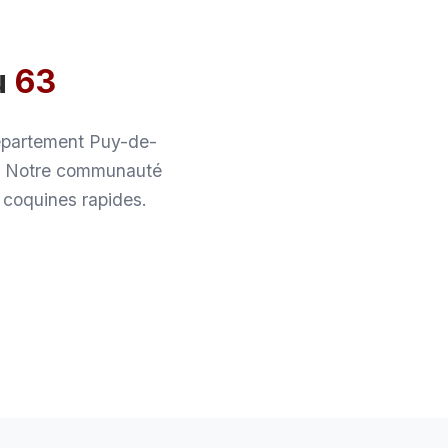
u
63
département Puy-de-
s. Notre communauté
 coquines rapides.