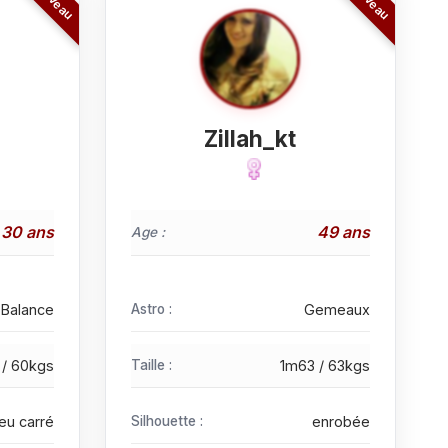
Zillah_kt
30 ans
49 ans
Age :
Balance
Astro :
Gemeaux
 / 60kgs
Taille :
1m63 / 63kgs
eu carré
Silhouette :
enrobée