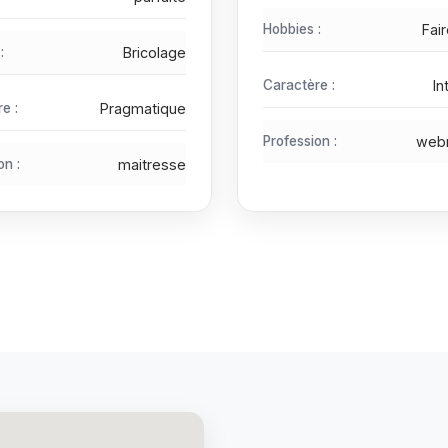
Hobbies :
Fair
:
Bricolage
Caractère :
In
e :
Pragmatique
Profession :
web
on :
maitresse