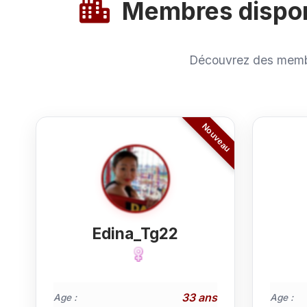
Membres disponi
Découvrez des membr
Edina_Tg22
33 ans
Age :
Age :