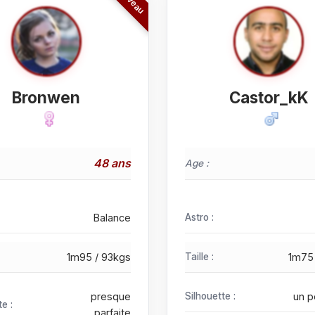
Bronwen
Castor_kK
48 ans
Age :
Balance
Astro :
1m95 / 93kgs
Taille :
1m75
presque
Silhouette :
un p
te :
parfaite