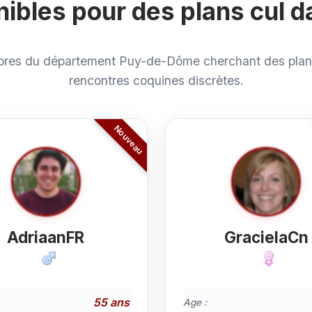
bles pour des plans cul d
es du département Puy-de-Dôme cherchant des plans
rencontres coquines discrètes.
AdriaanFR
GracielaCn
55 ans
Age :