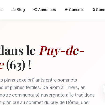
at
✍️ Blog
📢 Annonces
🎯 Conseils
🔒 Con
dans le
Puy-de-
e
(63) !
s plans sexe brûlants entre sommets
 et plaines fertiles. De Riom à Thiers, en
notre communauté auvergnate allie traditions
n plan cul au sommet du puy de Dôme, une