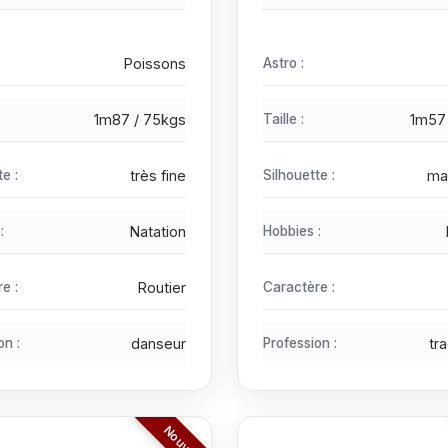
Poissons
Astro :
1m87 / 75kgs
Taille :
1m57
te :
très fine
Silhouette :
ma
:
Natation
Hobbies :
e :
Routier
Caractère :
on :
danseur
Profession :
tr