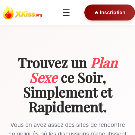
🎯 Conseils
☰
🔥 Inscription
🔒 Connexion
Trouvez un
Plan
Sexe
ce Soir,
Simplement et
Rapidement.
Vous en avez assez des sites de rencontre
compliqués où les discussions n’aboutissent