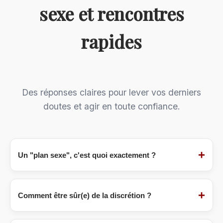
sexe et rencontres
rapides
Des réponses claires pour lever vos derniers
doutes et agir en toute confiance.
+
Un "plan sexe", c'est quoi exactement ?
Un
plan sexe
(ou "plan cul") désigne une
rencontre à but purement sexuel, sans
+
Comment être sûr(e) de la discrétion ?
engagement sentimental[citation:6]. C'est un
consensus entre adultes pour partager du
La discrétion est notre marque de fabrique.