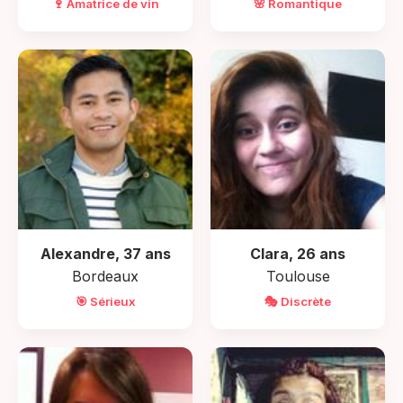
🍷 Amatrice de vin
🌸 Romantique
Alexandre, 37 ans
Clara, 26 ans
Bordeaux
Toulouse
🎯 Sérieux
🎭 Discrète