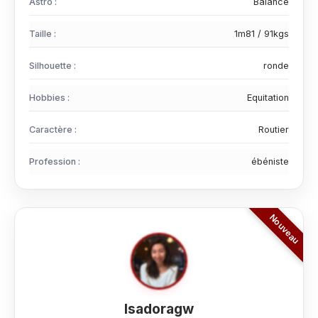
Astro :
Balance
Taille :
1m81 / 91kgs
Silhouette :
ronde
Hobbies :
Equitation
Caractère :
Routier
Profession :
ébéniste
Isadoragw