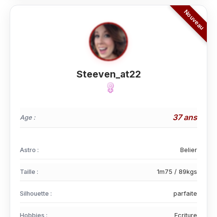
Steeven_at22
37 ans
Age :
Astro :
Belier
Taille :
1m75 / 89kgs
Silhouette :
parfaite
Hobbies :
Ecriture