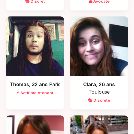
🎭 Discret
💼 Avocate
Thomas, 32 ans
Paris
Clara, 26 ans
Toulouse
⚡ Actif maintenant
🎭 Discrète