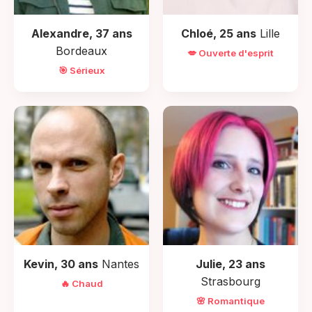
Alexandre, 37 ans
Chloé, 25 ans
Lille
Bordeaux
💋 Ouverte d'esprit
🎯 Sérieux
Kevin, 30 ans
Nantes
Julie, 23 ans
Strasbourg
🔥 Chaud
🌸 Romantique