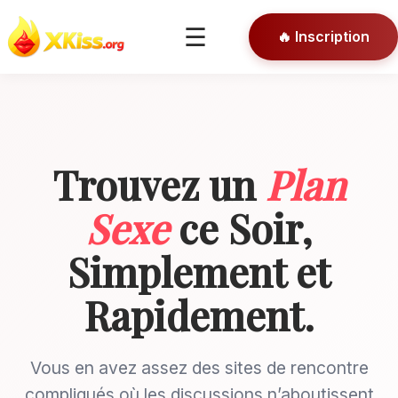
🎯 Conseils
☰
🔥 Inscription
🔒 Connexion
Trouvez un
Plan
Sexe
ce Soir,
Simplement et
Rapidement.
Vous en avez assez des sites de rencontre
compliqués où les discussions n’aboutissent