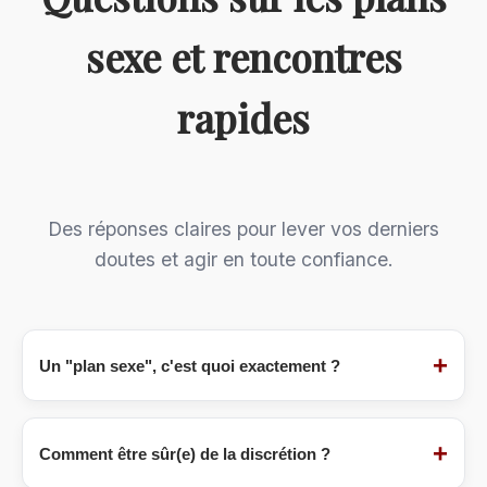
sexe et rencontres
rapides
Des réponses claires pour lever vos derniers
doutes et agir en toute confiance.
+
Un "plan sexe", c'est quoi exactement ?
Un
plan sexe
(ou "plan cul") désigne une
rencontre à but purement sexuel, sans
+
Comment être sûr(e) de la discrétion ?
engagement sentimental[citation:6]. C'est un