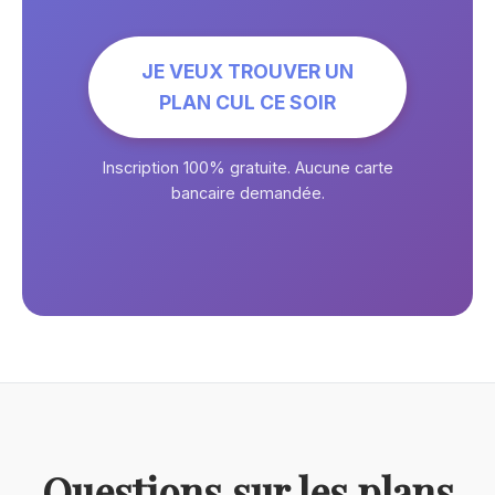
JE VEUX TROUVER UN
PLAN CUL CE SOIR
Inscription 100% gratuite. Aucune carte
bancaire demandée.
Questions sur les plans