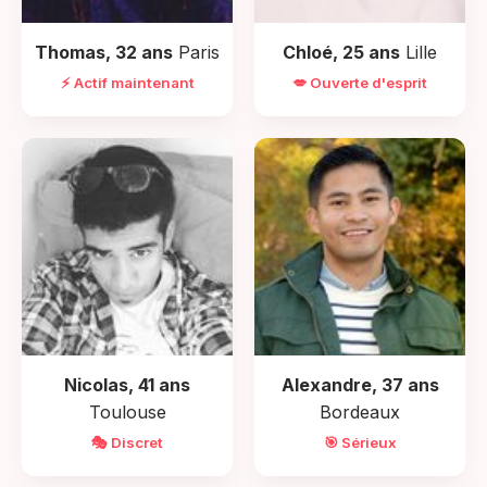
Thomas, 32 ans
Paris
Chloé, 25 ans
Lille
⚡ Actif maintenant
💋 Ouverte d'esprit
Nicolas, 41 ans
Alexandre, 37 ans
Toulouse
Bordeaux
🎭 Discret
🎯 Sérieux