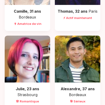
Camille, 31 ans
Thomas, 32 ans
Paris
Bordeaux
⚡ Actif maintenant
🍷 Amatrice de vin
Julie, 23 ans
Alexandre, 37 ans
Strasbourg
Bordeaux
🌸 Romantique
🎯 Sérieux