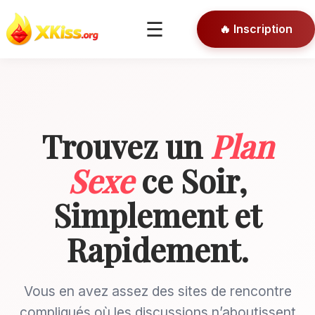
🎯 Conseils
☰
🔥 Inscription
🔒 Connexion
Trouvez un
Plan
Sexe
ce Soir,
Simplement et
Rapidement.
Vous en avez assez des sites de rencontre
compliqués où les discussions n’aboutissent