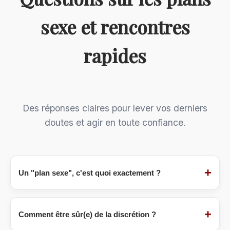
sexe et rencontres
rapides
Des réponses claires pour lever vos derniers
doutes et agir en toute confiance.
+
Un "plan sexe", c'est quoi exactement ?
Un
plan sexe
(ou "plan cul") désigne une
rencontre à but purement sexuel, sans
+
Comment être sûr(e) de la discrétion ?
engagement sentimental[citation:6]. C'est un