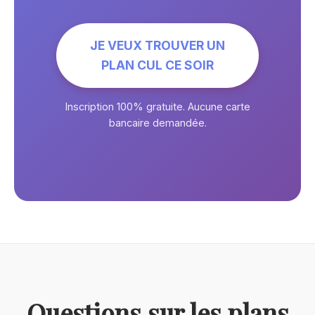
JE VEUX TROUVER UN
PLAN CUL CE SOIR
Inscription 100% gratuite. Aucune carte
bancaire demandée.
Questions sur les plans