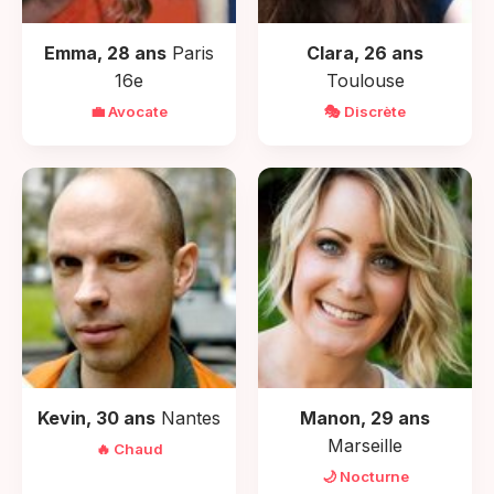
Emma, 28 ans
Paris
Clara, 26 ans
16e
Toulouse
💼 Avocate
🎭 Discrète
Kevin, 30 ans
Nantes
Manon, 29 ans
Marseille
🔥 Chaud
🌙 Nocturne