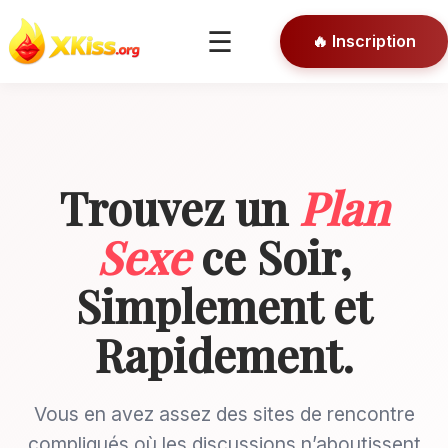
🎯 Conseils
☰
🔥 Inscription
🔒 Connexion
Trouvez un
Plan
Sexe
ce Soir,
Simplement et
Rapidement.
Vous en avez assez des sites de rencontre
compliqués où les discussions n’aboutissent