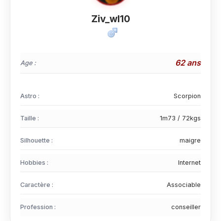
Ziv_wl10
62 ans
Age :
Astro :
Scorpion
Taille :
1m73 / 72kgs
Silhouette :
maigre
Hobbies :
Internet
Caractère :
Associable
Profession :
conseiller