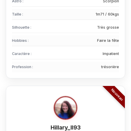
Astro :
Scorpion
Taille :
1m71 / 60kgs
Silhouette :
Très grosse
Hobbies :
Faire la fête
Caractère :
Impatient
Profession :
trésorière
Hillary_Il93