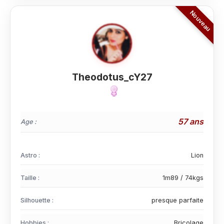
Theodotus_cY27
57 ans
Age :
Astro :
Lion
Taille :
1m89 / 74kgs
Silhouette :
presque parfaite
Hobbies :
Bricolage