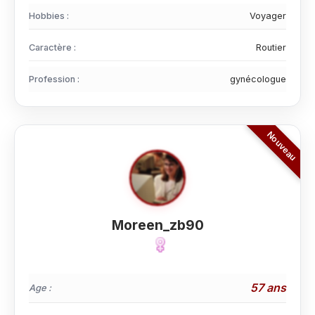
Hobbies :
Voyager
Caractère :
Routier
Profession :
gynécologue
Moreen_zb90
57 ans
Age :