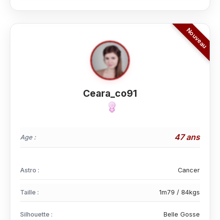
Ceara_co91
47 ans
Age :
Astro :
Cancer
Taille :
1m79 / 84kgs
Silhouette :
Belle Gosse