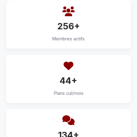
256+
Membres actifs
44+
Plans cul/mois
134+