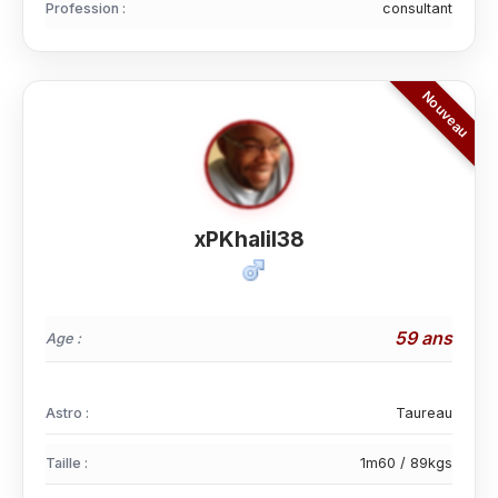
Profession :
consultant
xPKhalil38
59 ans
Age :
Astro :
Taureau
Taille :
1m60 / 89kgs