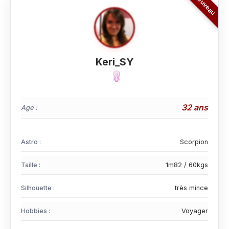
Keri_SY
32 ans
Age :
Astro :
Scorpion
Taille :
1m82 / 60kgs
Silhouette :
très mince
Hobbies :
Voyager