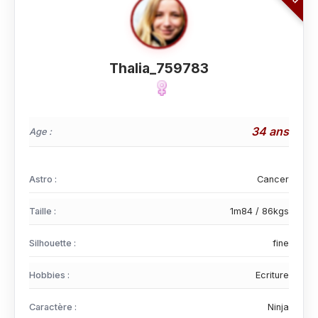
Thalia_759783
34 ans
Age :
Astro :
Cancer
Taille :
1m84 / 86kgs
Silhouette :
fine
Hobbies :
Ecriture
Caractère :
Ninja