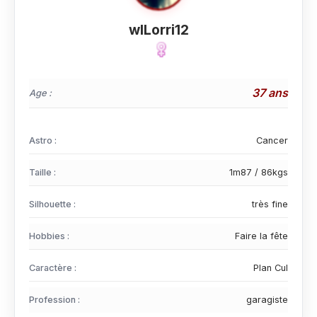
wILorri12
37 ans
Age :
Astro :
Cancer
Taille :
1m87 / 86kgs
Silhouette :
très fine
Hobbies :
Faire la fête
Caractère :
Plan Cul
Profession :
garagiste