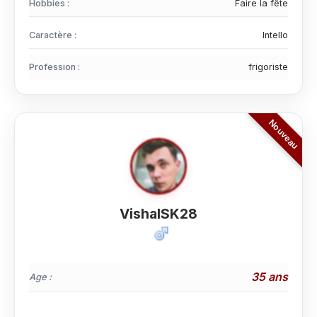
Hobbies :
Faire la fête
Caractère :
Intello
Profession :
frigoriste
VishalSK28
35 ans
Age :