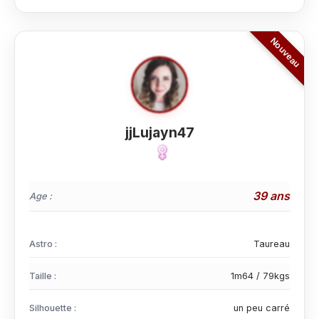
jjLujayn47
39 ans
Age :
Astro :
Taureau
Taille :
1m64 / 79kgs
Silhouette :
un peu carré