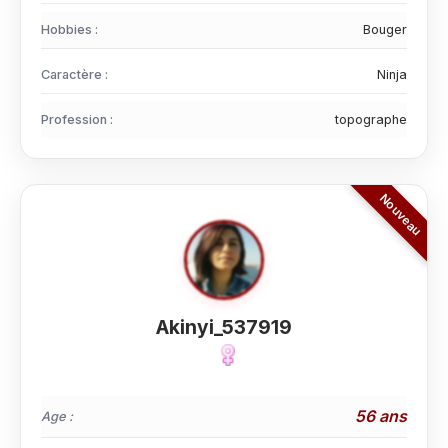
Hobbies :
Bouger
Caractère :
Ninja
Profession :
topographe
Akinyi_537919
56 ans
Age :