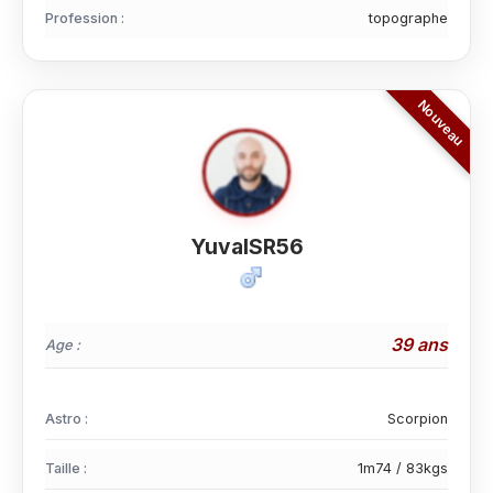
Profession :
topographe
YuvalSR56
39 ans
Age :
Astro :
Scorpion
Taille :
1m74 / 83kgs