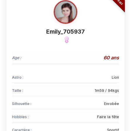
Emily_705937
60 ans
Age :
Astro :
Lion
Taille :
1m59 / 94kgs
Silhouette :
Enrobée
Hobbies :
Faire la fête
Caractère :
Sportif