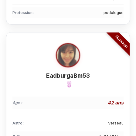
Profession :
podologue
EadburgaBm53
42 ans
Age :
Astro :
Verseau