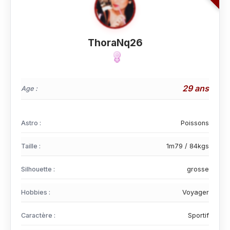
ThoraNq26
29 ans
Age :
Astro :
Poissons
Taille :
1m79 / 84kgs
Silhouette :
grosse
Hobbies :
Voyager
Caractère :
Sportif