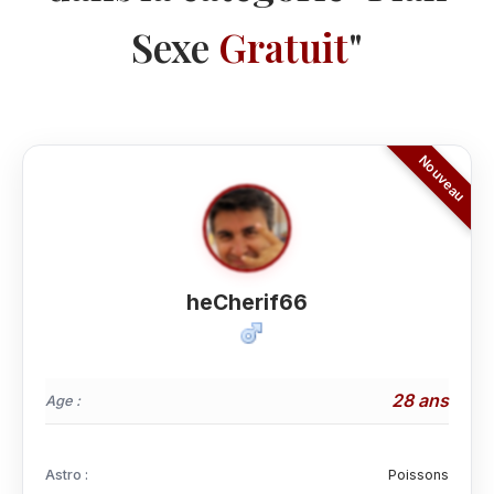
Sexe
Gratuit
"
heCherif66
28 ans
Age :
Astro :
Poissons