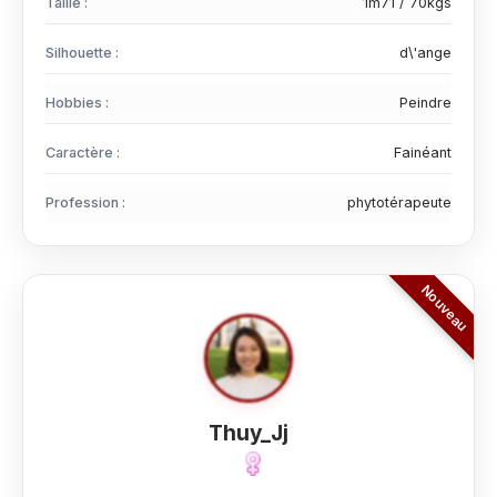
Taille :
1m71 / 70kgs
Silhouette :
d\'ange
Hobbies :
Peindre
Caractère :
Fainéant
Profession :
phytotérapeute
Thuy_Jj