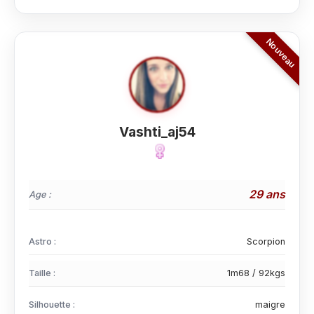
Vashti_aj54
29 ans
Age :
Astro :
Scorpion
Taille :
1m68 / 92kgs
Silhouette :
maigre