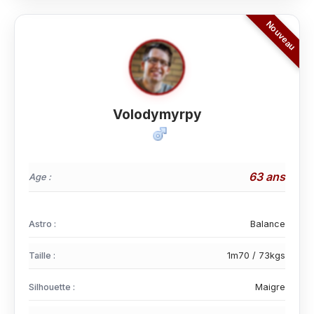
Volodymyrpy
63 ans
Age :
Astro :
Balance
Taille :
1m70 / 73kgs
Silhouette :
Maigre