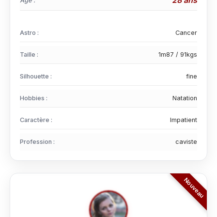
28 ans
Age :
Astro :
Cancer
Taille :
1m87 / 91kgs
Silhouette :
fine
Hobbies :
Natation
Caractère :
Impatient
Profession :
caviste