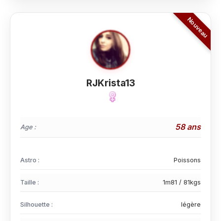
RJKrista13
58 ans
Age :
Astro :
Poissons
Taille :
1m81 / 81kgs
Silhouette :
légère