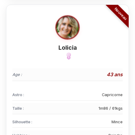
Lolicia
43 ans
Age :
Astro :
Capricorne
Taille :
1m86 / 61kgs
Silhouette :
Mince