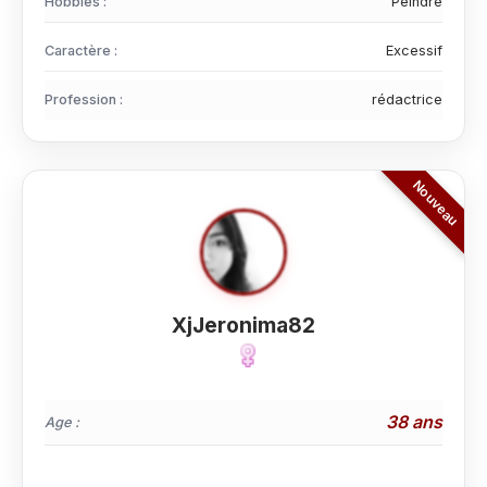
Hobbies :
Peindre
Caractère :
Excessif
Profession :
rédactrice
XjJeronima82
38 ans
Age :