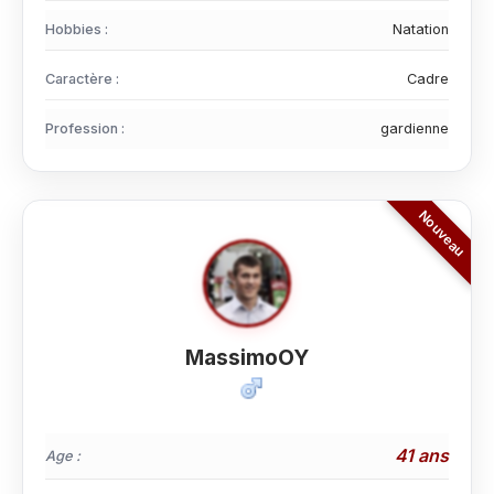
Hobbies :
Natation
Caractère :
Cadre
Profession :
gardienne
MassimoOY
41 ans
Age :