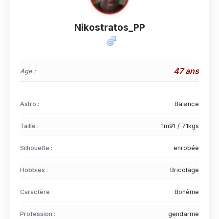
Nikostratos_PP
47 ans
Age :
Astro :
Balance
Taille :
1m91 / 71kgs
Silhouette :
enrobée
Hobbies :
Bricolage
Caractère :
Bohème
Profession :
gendarme