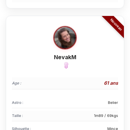
NevakM
61 ans
Age :
Astro :
Belier
Taille :
1m89 / 69kgs
Silhouette :
Mince