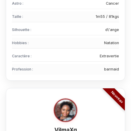
Astro :
Cancer
Taille :
1m55 / 81kgs
Silhouette :
d\'ange
Hobbies :
Natation
Caractère :
Extravertie
Profession :
barmaid
VilmaXg