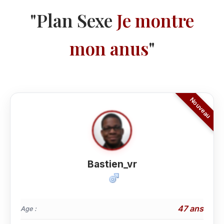
"Plan Sexe
Je montre
mon anus
"
Bastien_vr
47 ans
Age :