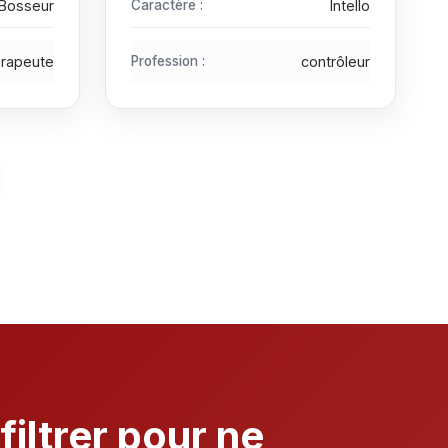
Bosseur
Caractère :
Intello
érapeute
Profession :
contrôleur
iltrer pour ne