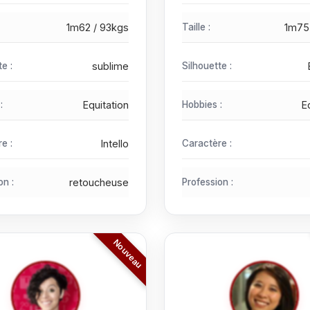
1m62 / 93kgs
Taille :
1m75
te :
sublime
Silhouette :
:
Equitation
Hobbies :
E
e :
Intello
Caractère :
on :
retoucheuse
Profession :