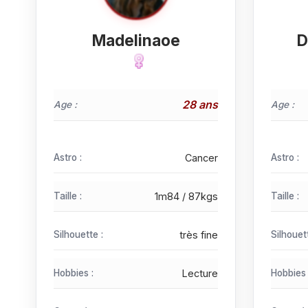
Madelinaoe
D
28 ans
Age :
Age :
Astro :
Cancer
Astro :
Taille :
1m84 / 87kgs
Taille :
Silhouette :
très fine
Silhouet
Hobbies :
Lecture
Hobbies 