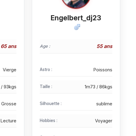
Engelbert_dj23
65 ans
55 ans
Age :
Vierge
Astro :
Poissons
 / 93kgs
Taille :
1m73 / 86kgs
Grosse
Silhouette :
sublime
Lecture
Hobbies :
Voyager