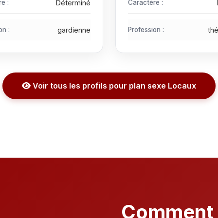
e :
Déterminé
Caractère :
on :
gardienne
Profession :
th
Voir tous les profils pour plan sexe Locaux
Comment f