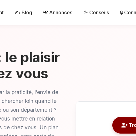
at
✍️ Blog
📢 Annonces
🎯 Conseils
🔒 Con
le plaisir
hez vous
 la praticité, l’envie de
i chercher loin quand le
lle ou son département ?
vous mettre en relation
Tro
ès de chez vous. Un plan