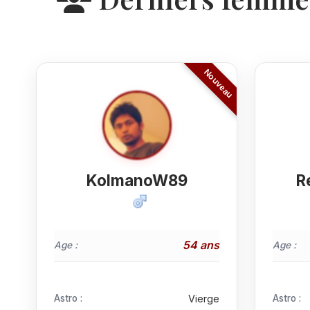
KolmanoW89
R
54 ans
Age :
Age :
Astro :
Vierge
Astro :