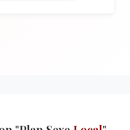
on "Plan Sexe
Local
"