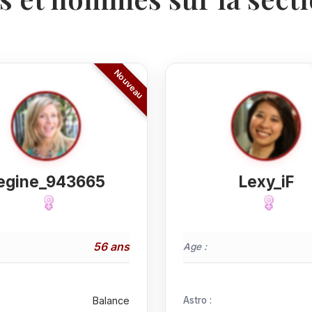
egine_943665
Lexy_iF
56 ans
Age :
Balance
Astro :