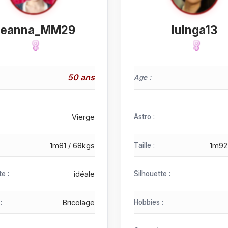
eanna_MM29
IuInga13
50 ans
Age :
Vierge
Astro :
1m81 / 68kgs
Taille :
1m92
te :
idéale
Silhouette :
:
Bricolage
Hobbies :