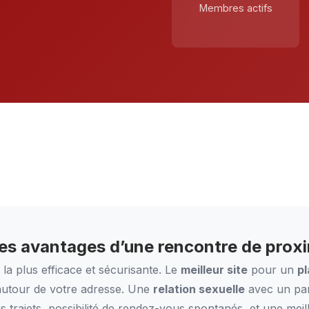
Membres actifs
es avantages d’une rencontre de proxi
e la plus efficace et sécurisante. Le
meilleur site
pour un
pl
 autour de votre adresse. Une
relation sexuelle
avec un part
gs trajets, possibilité de rendez-vous spontanés, et une mei