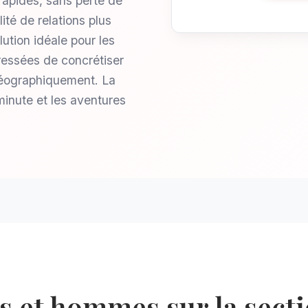
rapides, sans perte de
lité de relations plus
lution idéale pour les
ressées de concrétiser
géographiquement. La
minute et les aventures
 et hommes sur la secti