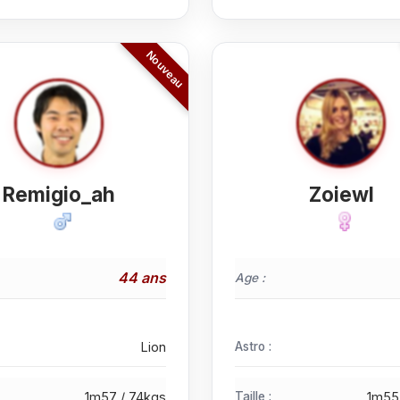
Remigio_ah
ZoiewI
44 ans
Age :
Lion
Astro :
1m57 / 74kgs
Taille :
1m55