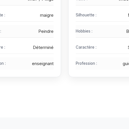
te :
maigre
Silhouette :
:
Peindre
Hobbies :
B
e :
Déterminé
Caractère :
on :
enseignant
Profession :
gui