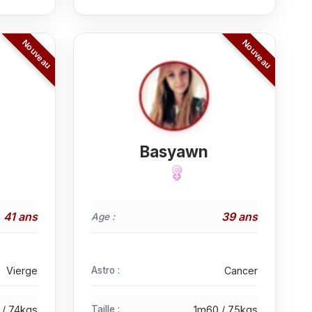
Basyawn
41 ans
39 ans
Age :
Vierge
Astro :
Cancer
 / 74kgs
Taille :
1m60 / 75kgs