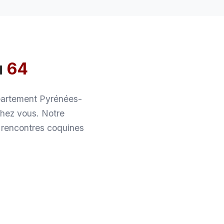
u
64
département Pyrénées-
chez vous. Notre
 rencontres coquines