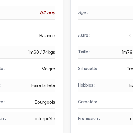
52 ans
Age :
Balance
Astro :
G
1m60 / 74kgs
Taille :
1m79
te :
Maigre
Silhouette :
Tr
:
Faire la fête
Hobbies :
E
e :
Bourgeois
Caractère :
on :
interprète
Profession :
e