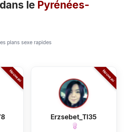
 dans le
Pyrénées-
s plans sexe rapides
78
Erzsebet_TI35