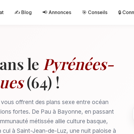
at
✍️ Blog
📢 Annonces
🎯 Conseils
🔒 Con
ans le
Pyrénées-
ques
(64) !
vous offrent des plans sexe entre océan
tions fortes. De Pau à Bayonne, en passant
communauté métissée allie culture basque,
 cul à Saint-Jean-de-Luz, une nuit paloise à