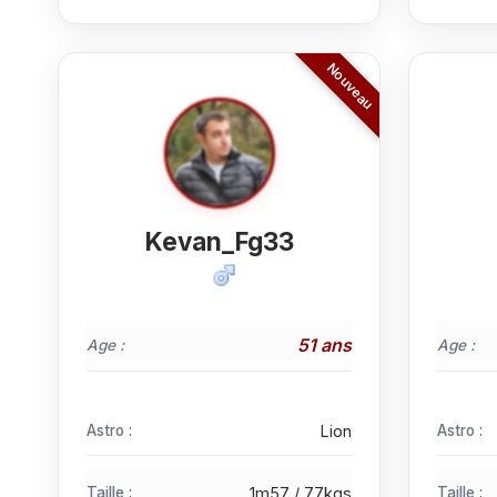
Kevan_Fg33
51 ans
Age :
Age :
Astro :
Lion
Astro :
Taille :
1m57 / 77kgs
Taille :